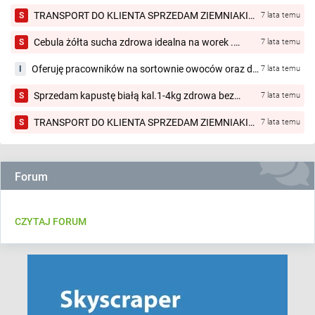
TRANSPORT DO KLIENTA SPRZEDAM ZIEMNIAKI
S
7 lata temu
ZOLTE I CZERWONE KAL 45 50 ROZNE ODMIANY
VINETA , SORAYA , JELLY , COLOMBA , MELODY ,
Cebula żółta sucha zdrowa idealna na worek .
S
7 lata temu
RIVIERA , LAURA...
Kaliber 4 luzem.
Oferuję pracowników na sortownie owoców oraz do
I
7 lata temu
pracy w gospodarstwie. Możliwy dowóz. Warka i
okolice.
Sprzedam kapustę białą kal.1-4kg zdrowa bez
S
7 lata temu
chorób i robaka
TRANSPORT DO KLIENTA SPRZEDAM ZIEMNIAKI
S
7 lata temu
ZOLTE I CZERWONE KAL 45 50 ROZNE ODMIANY
VINETA , SORAYA , JELLY , COLOMBA , MELODY ,
RIVIERA , LAURA...
Forum
CZYTAJ FORUM