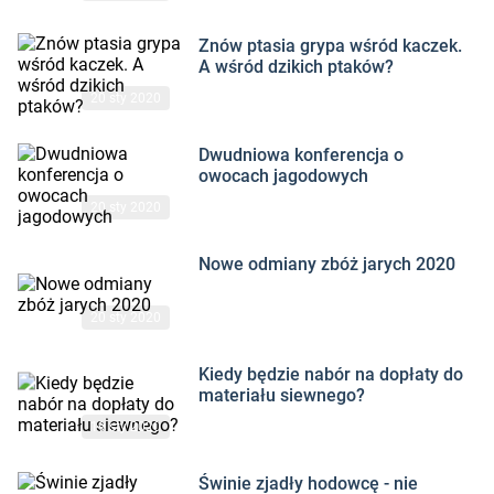
Znów ptasia grypa wśród kaczek. A wśród dzikich ptaków? - c
Znów ptasia grypa wśród kaczek.
A wśród dzikich ptaków?
20 sty 2020
Dwudniowa konferencja o owocach jagodowych - czytaj na t
Dwudniowa konferencja o
owocach jagodowych
20 sty 2020
Nowe odmiany zbóż jarych 2020 - czytaj na ten temat
Nowe odmiany zbóż jarych 2020
20 sty 2020
Kiedy będzie nabór na dopłaty do materiału siewnego? - czyta
Kiedy będzie nabór na dopłaty do
materiału siewnego?
19 sty 2020
Świnie zjadły hodowcę - nie można ustalić przyczyny śmierci 
Świnie zjadły hodowcę - nie