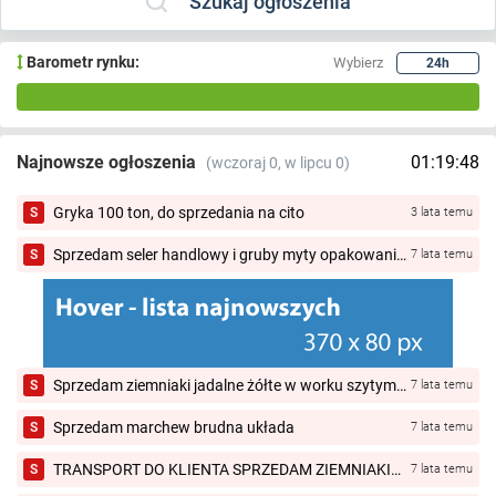
Szukaj ogłoszenia
Barometr rynku:
Wybierz
24h
Najnowsze ogłoszenia
01:19:48
(wczoraj 0, w lipcu 0)
Gryka 100 ton, do sprzedania na cito
S
3 lata temu
Sprzedam seler handlowy i gruby myty opakowanie
S
7 lata temu
wg uzgodnienia.
Sprzedam ziemniaki jadalne żółte w worku szytym
S
7 lata temu
wielkosc opakowania wg uzgodnienia.
Sprzedam marchew brudna układa
S
7 lata temu
TRANSPORT DO KLIENTA SPRZEDAM ZIEMNIAKI
S
7 lata temu
ZOLTE I CZERWONE KAL 45 50 ROZNE ODMIANY