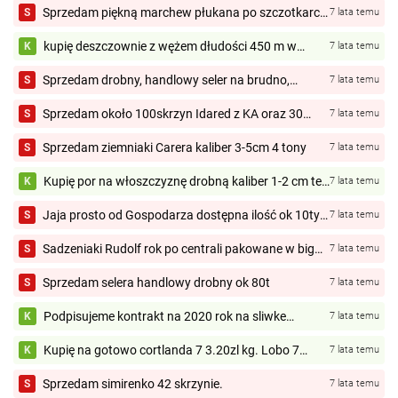
VINETA , SORAYA , JELLY , COLOMBA , MELODY ,
Sprzedam piękną marchew płukana po szczotkarce
S
7 lata temu
RIVIERA , LAURA...
bez plam duże ilośći zapraszam do kontaktu i
współpracy cena to 50 gr kg faktura vat
kupię deszczownie z wężem dłudości 450 m w
K
7 lata temu
dobrym stanie albo więcej
Sprzedam drobny, handlowy seler na brudno,
S
7 lata temu
nadający się do mycia, nie obity 0,4-1kg 1,2zł kg
ilości tirowe i mniejsze
Sprzedam około 100skrzyn Idared z KA oraz 30
S
7 lata temu
skrzyń glostera za wagę w skrzyni
Sprzedam ziemniaki Carera kaliber 3-5cm 4 tony
S
7 lata temu
Kupię por na włoszczyznę drobną kaliber 1-2 cm tel.
K
7 lata temu
783 754 013
Jaja prosto od Gospodarza dostępna ilość ok 10tyś
S
7 lata temu
jaj tygodniowo jaja białe kremowe brązowe M L XL
Jaja 1PL
Sadzeniaki Rudolf rok po centrali pakowane w big
S
7 lata temu
bag na palecie.
Sprzedam selera handlowy drobny ok 80t
S
7 lata temu
Podpisujeme kontrakt na 2020 rok na sliwke
K
7 lata temu
przemyslowom OSTATNIA SZANSA NA PODPISANIE
UMOWY NA DOSTAWE 1 500 ton az 1 900 ton -
Kupię na gotowo cortlanda 7 3.20zl kg. Lobo 7
K
7 lata temu
morele przemyslowom...
3.20zl kg . Alwe 7 .empajer 6 . Oraz lobo. Cortland
6.5-7.
Sprzedam simirenko 42 skrzynie.
S
7 lata temu