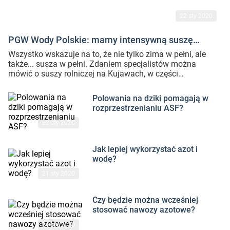
22 sty 2020
PGW Wody Polskie: mamy intensywną suszę
rolniczą
Wszystko wskazuje na to, że nie tylko zima w pełni, ale
także... susza w pełni. Zdaniem specjalistów można
mówić o suszy rolniczej na Kujawach, w części
Wielkopolski, w centralnej Polsce, a nawet na Warmii i
Mazurach.
Polowania na dziki pomagają w rozprzestrzenianiu ASF? - czy
Polowania na dziki pomagają w
rozprzestrzenianiu ASF?
22 sty 2020
Jak lepiej wykorzystać azot i wodę? - czytaj na ten temat
Jak lepiej wykorzystać azot i
wodę?
21 sty 2020
Czy będzie można wcześniej stosować nawozy azotowe? - czy
Czy będzie można wcześniej
stosować nawozy azotowe?
21 sty 2020