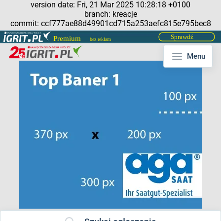
version date: Fri, 21 Mar 2025 10:28:18 +0100
branch: kreacje
commit: ccf777ae88d49901cd715a253aefc815e795bec8
Menu