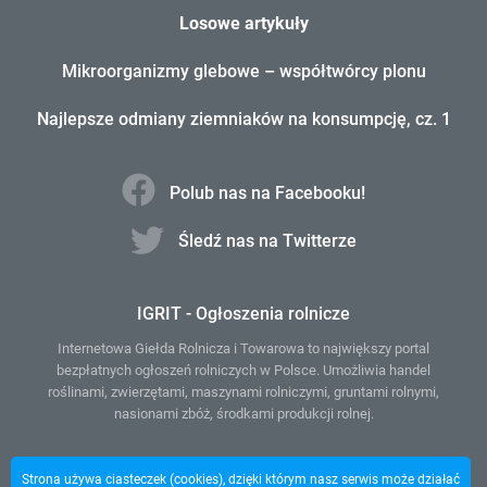
Losowe artykuły
Mikroorganizmy glebowe – współtwórcy plonu
Najlepsze odmiany ziemniaków na konsumpcję, cz. 1
Polub nas na Facebooku!
Śledź nas na Twitterze
IGRIT - Ogłoszenia rolnicze
Internetowa Giełda Rolnicza i Towarowa to największy portal
bezpłatnych ogłoszeń rolniczych w Polsce. Umożliwia handel
roślinami, zwierzętami, maszynami rolniczymi, gruntami rolnymi,
nasionami zbóż, środkami produkcji rolnej.
Giełda rolnicza
Strona używa ciasteczek (cookies), dzięki którym nasz serwis może działać